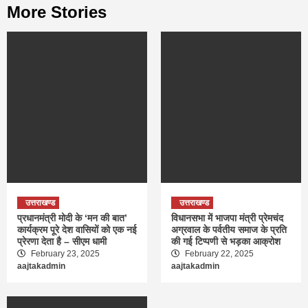
More Stories
उत्तराखण्ड
उत्तराखण्ड
प्रधानमंत्री मोदी के ‘मन की बात’
विधानसभा में भाजपा मंत्री प्रेमचंद
कार्यक्रम पूरे देश वासियों को एक नई
अग्रवाल के पर्वतीय समाज के प्रति
प्रेरणा देता है – सीएम धामी
की गई टिप्पणी से भड़का आक्रोश
February 23, 2025
February 22, 2025
aajtakadmin
aajtakadmin