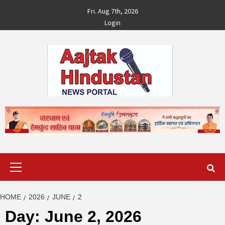
Skip
Fri. Aug 7th, 2026
to
Login
content
Primary
Menu
HOME
2026
JUNE
2
Day:
June 2, 2026