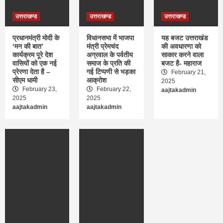
Roorkee
खेल
राष्ट्रीय
विदेश
उत्तराखण्ड
उत्तराखण्ड
उत्तराखण्ड
सिडनी टेस्ट में छाए भारतीय गेंदबाज,ऑस्ट्रेलिया को पहली
पारी में 181 रनों पर किया ढेर
प्रधानमंत्री मोदी के
विधानसभा में भाजपा
यह बजट उत्तराखंड
1
‘मन की बात’
मंत्री प्रेमचंद
की अवधारणा को
कार्यक्रम पूरे देश
अग्रवाल के पर्वतीय
साकार करने वाला
वासियों को एक नई
समाज के प्रति की
बजट है- महाराज
राष्ट्रीय
विदेश
प्रेरणा देता है –
गई टिप्पणी से भड़का
February 21,
इजरायल ने हमले में सीरिया के अलेप्पो में सैन्य ठिकानों को
सीएम धामी
आक्रोश
2025
बनाया निशाना ,ईरान के इरादों पर फिरा पानी
February 23,
February 22,
aajtakadmin
2
2025
2025
aajtakadmin
aajtakadmin
उत्तराखण्ड
विदेश
दिल्‍ली की तरह ऋषिकेश में भी ऊंचा हो रहा कूड़े का पहाड़,
पर्यटन व पर्यावरण के लिए बन रहा नुकसान
3