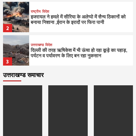
राष्ट्रीय
विदेश
इजरायल ने हमले में सीरिया के अलेप्पो में सैन्य ठिकानों को
बनाया निशाना ,ईरान के इरादों पर फिरा पानी
2
उत्तराखण्ड
विदेश
दिल्‍ली की तरह ऋषिकेश में भी ऊंचा हो रहा कूड़े का पहाड़,
पर्यटन व पर्यावरण के लिए बन रहा नुकसान
3
उत्तराखण्ड समाचार
देहरादून
राष्ट्रीय
विदेश
सेंसेक्स और निफ्टी में तेजी,बैंक शेयरों में खरीदारी और
एशियाई बाजारों में मजबूती के रुख निफ्टी में तेजी दर्ज की गई
4
देहरादून
मनोरंजन
राष्ट्रीय
विदेश
‘द ओडिसी’ इतिहास रचने को तैयार बना रहे क्रिस्टोफर
नोलन,मल्टीस्टारर फिल्म है ‘द ओडिसी’
5