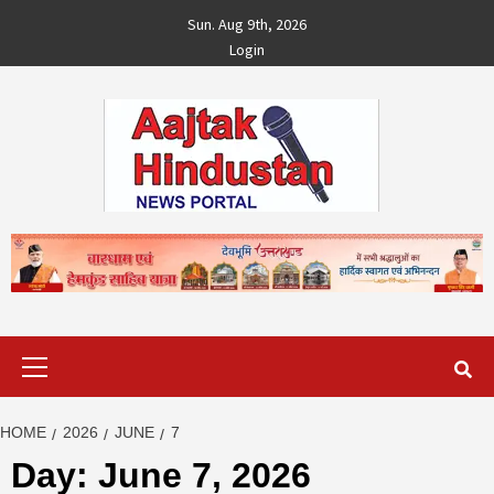
Skip
Sun. Aug 9th, 2026
to
Login
content
Primary
Menu
HOME
2026
JUNE
7
Day:
June 7, 2026