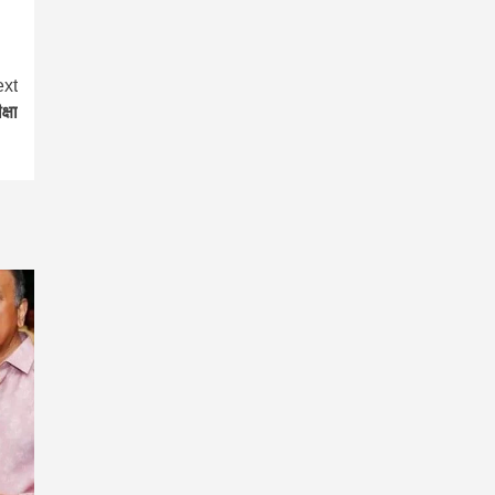
xt
्षा