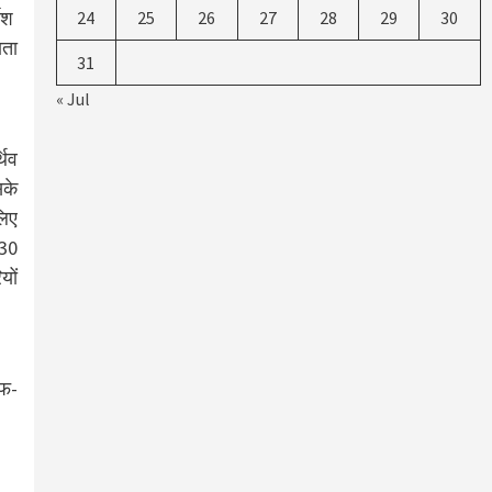
देश
24
25
26
27
28
29
30
ाता
31
« Jul
थिव
सके
लिए
:30
यों
ाफ-