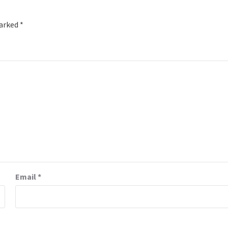
marked
*
Email
*