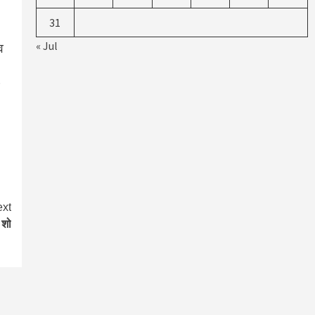
31
« Jul
व
xt
 शो