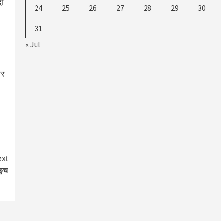
दो
24
25
26
27
28
29
30
31
« Jul
ार
xt
कूच