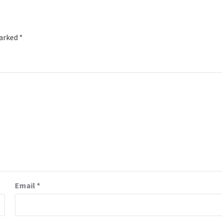
marked
*
Email
*