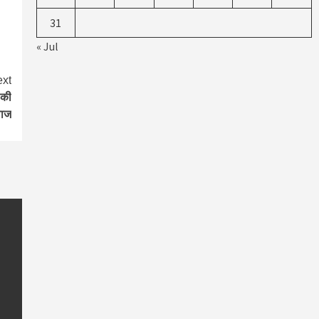
31
« Jul
xt
 की
लाज