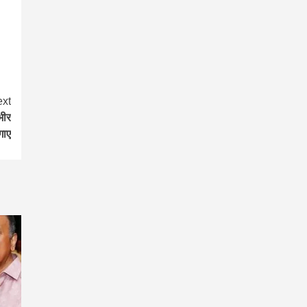
xt
भीर
गाए