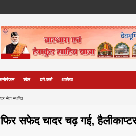
मनोरंजन
खेल
धर्म-कर्म
आलेख
्टर सेवा स्थगित
र फिर सफेद चादर चढ़ गई, हैलीकाप्ट