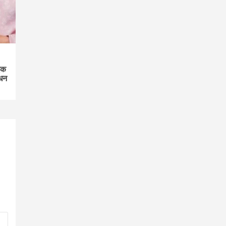
एक
िधन