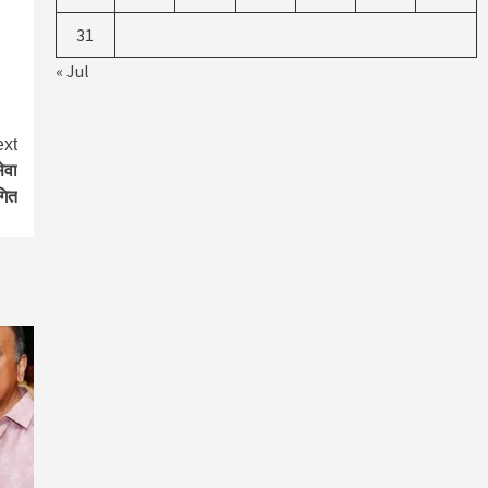
31
« Jul
xt
ेवा
गित