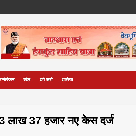
मनोरंजन
खेल
धर्म-कर्म
आलेख
 के 3 लाख 37 हजार नए केस दर्ज