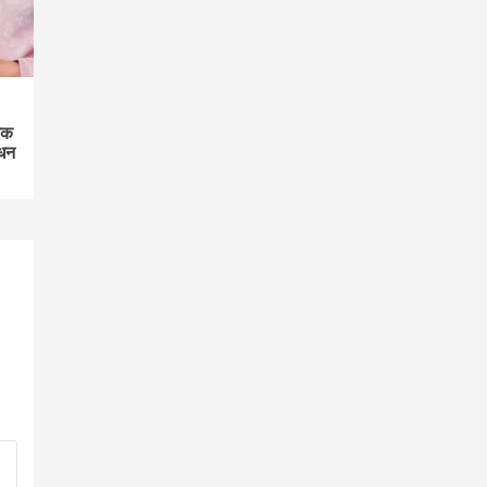
एक
िधन