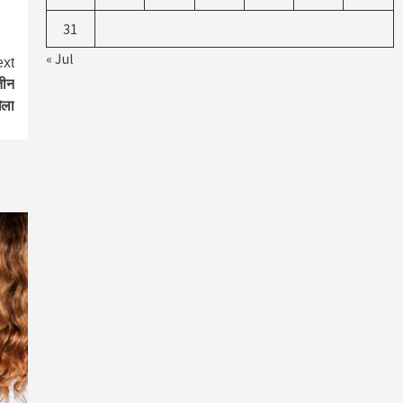
31
« Jul
xt
तीन
ेला