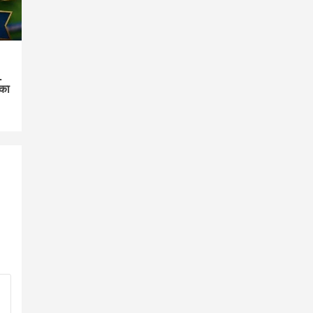
…
 का