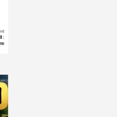
xt
ें :
शिक