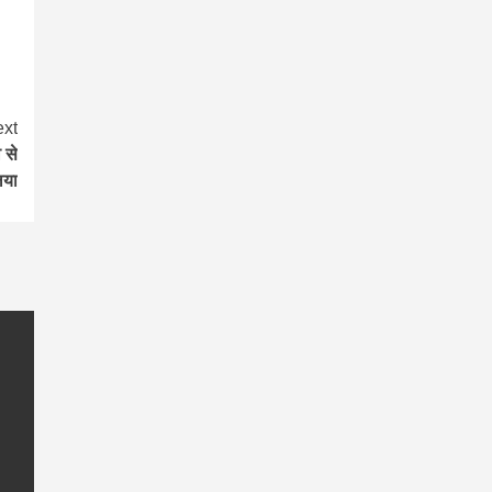
xt
 से
िया