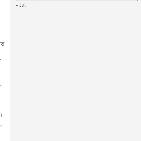
« Jul
ारा
ा
ा
ा
,