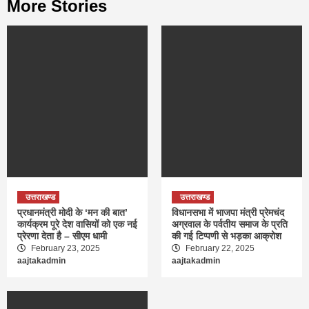
More Stories
उत्तराखण्ड
उत्तराखण्ड
प्रधानमंत्री मोदी के ‘मन की बात’
विधानसभा में भाजपा मंत्री प्रेमचंद
कार्यक्रम पूरे देश वासियों को एक नई
अग्रवाल के पर्वतीय समाज के प्रति
प्रेरणा देता है – सीएम धामी
की गई टिप्पणी से भड़का आक्रोश
February 23, 2025
February 22, 2025
aajtakadmin
aajtakadmin