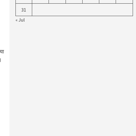
31
« Jul
गया
।