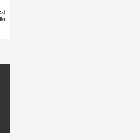
xt
मौत