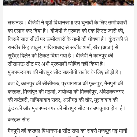
लखनऊ। बीजेपी ने यूपी विधानसभा उप चुनावों के लिए उम्मीदवारों
का एलान कर द‍िया है। बीजेपी ने गुरुवार को एक ल‍िस्‍ट जारी की,
ज‍िसमें सात सीटों पर उम्‍मीदवारों के नामों की घोषणा है। कुंदरकी से
रामवीर सिंह ठाकुर, गाजियाबाद से संजीव शर्मा, खैर (अजा) से
सुरेंद्र दिलेर को ट‍िकट द‍िया गया है। बीजेपी ने कानपुर की
सीसामऊ सीट पर अभी प्रत्‍याशी घोषित नहीं क‍िया है।
मुजफ्फरनगर की मीरापुर सीट सहयोगी रालोद के लिए छोड़ी है।
बता दें, कानपुर की सीसीमऊ, प्रयागराज की फूलपुर, मैनपुरी की
करहल, मिर्जापुर की मझवां, अयोध्‍या की मिल्‍कीपुर, अंबेडकरनगर
की कटेहरी, गाजियाबाद सदर, अलीगढ़ की खैर, मुरादाबाद की
कुंदरकी और मुजफ्फरनगर की मीरापुर सीट पर उपचुनाव होना है।
करहल सीट
मैनपुरी की करहल विधानसभा सीट सपा का सबसे मजबूत गढ़ मानी