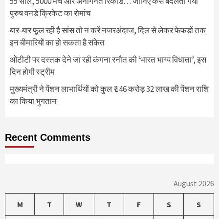
55 साल, 5000 मैच और अनगिनत रिकॉर्ड… जानिए कैसे बदलता गया
पुरुष वनडे क्रिकेट का रोमांच
बार-बार फूल रही है सांस तो न करें नजरअंदाज, दिल से लेकर फेफड़ों तक
इन बीमारियों का हो सकता है संकेत
ओटीटी पर दस्तक देने जा रही कंगना रनौत की ‘भारत भाग्य विधाता’, इस
दिन होगी स्ट्रीम
मुख्यमंत्री ने पेंशन लाभार्थियों को कुल ₹ 146 करोड़ 32 लाख की पेंशन राशि
का किया भुगतान
Recent Comments
August 2026
M
T
W
T
F
S
S