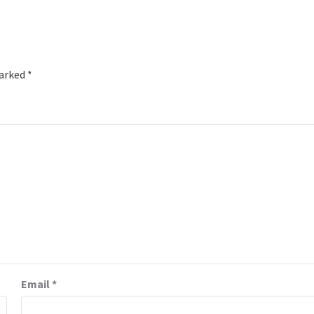
marked
*
Email
*