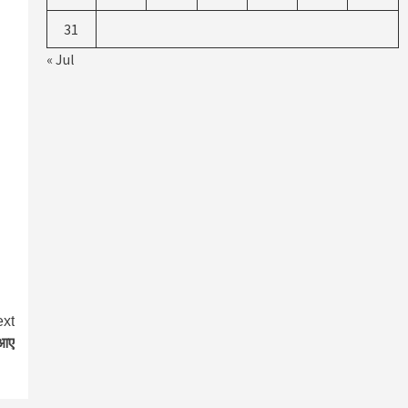
31
« Jul
xt
 आए