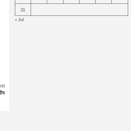
31
« Jul
xt
हीद