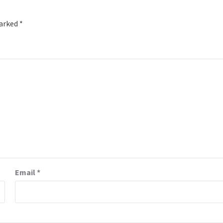
marked
*
Email
*