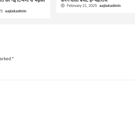
रति की गई टिप्पणी से भड़का
करने वाला बजट है- महाराज
February 21, 2025
aajtakadmin
25
aajtakadmin
marked
*