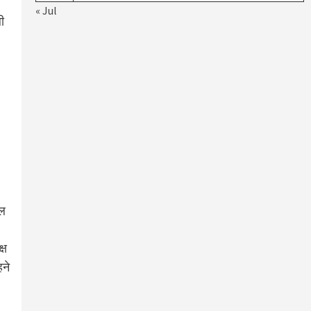
« Jul
ी
ुल
्ष
हने