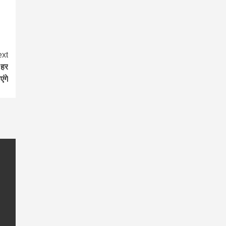
xt
 हर
ंगे