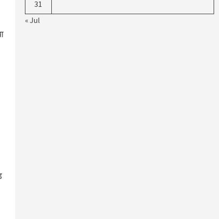
31
« Jul
या
ड