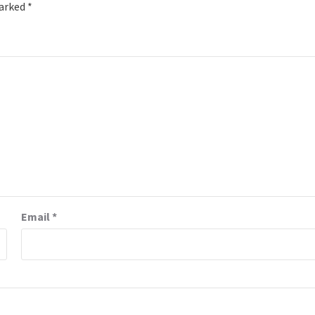
marked
*
Email
*