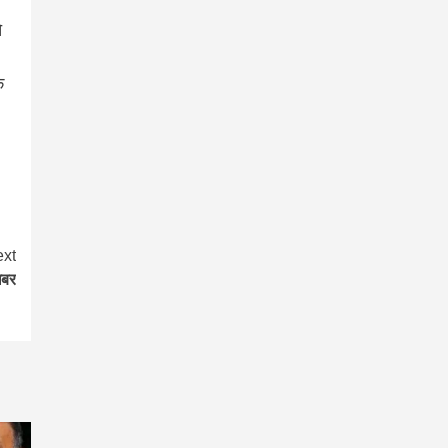
े
े
xt
खबर