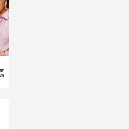
एक
िधन