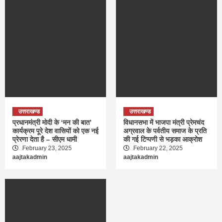
उत्तराखण्ड
उत्तराखण्ड
प्रधानमंत्री मोदी के ‘मन की बात’
विधानसभा में भाजपा मंत्री प्रेमचंद
कार्यक्रम पूरे देश वासियों को एक नई
अग्रवाल के पर्वतीय समाज के प्रति
प्रेरणा देता है – सीएम धामी
की गई टिप्पणी से भड़का आक्रोश
February 23, 2025
February 22, 2025
aajtakadmin
aajtakadmin