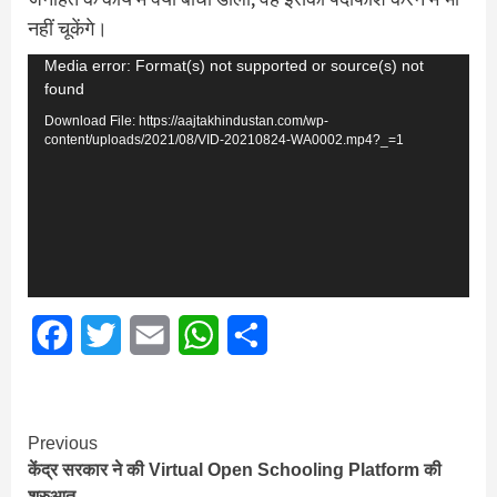
नहीं चूकेंगे।
Video
Media error: Format(s) not supported or source(s) not
found
Player
Download File: https://aajtakhindustan.com/wp-
content/uploads/2021/08/VID-20210824-WA0002.mp4?_=1
Facebook
Twitter
Email
WhatsApp
Share
Continue
Previous
केंद्र सरकार ने की Virtual Open Schooling Platform की
Reading
शुरुआत