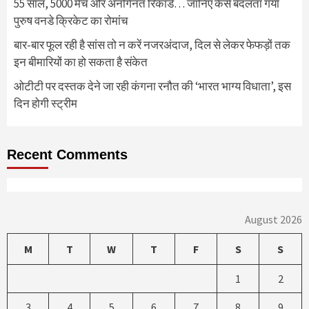
55 साल, 5000 मैच और अनगिनत रिकॉर्ड… जानिए कैसे बदलता गया
पुरुष वनडे क्रिकेट का रोमांच
बार-बार फूल रही है सांस तो न करें नजरअंदाज, दिल से लेकर फेफड़ों तक
इन बीमारियों का हो सकता है संकेत
ओटीटी पर दस्तक देने जा रही कंगना रनौत की ‘भारत भाग्य विधाता’, इस
दिन होगी स्ट्रीम
Recent Comments
August 2026
M
T
W
T
F
S
S
1
2
3
4
5
6
7
8
9