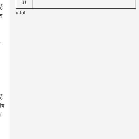
31
ाई
« Jul
और
ो
नई
णीय
व