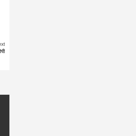
xt
ोपी