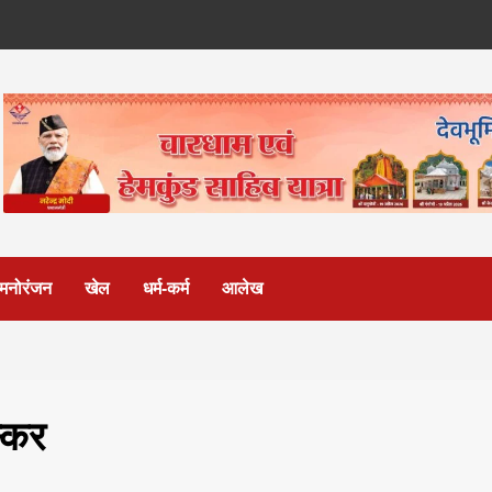
मनोरंजन
खेल
धर्म-कर्म
आलेख
स्कर