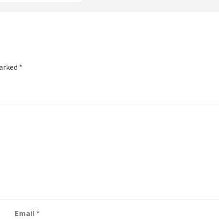
marked
*
Email
*