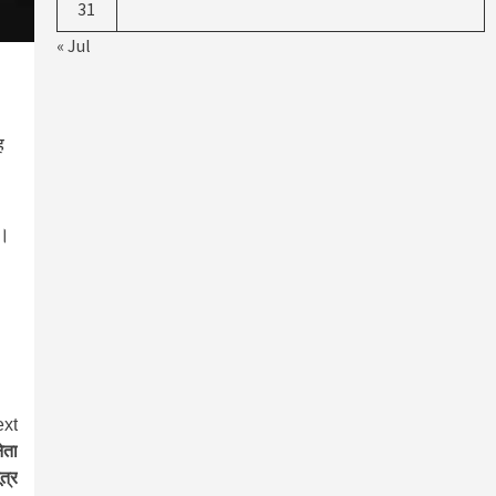
31
« Jul
ह
ै।
xt
ेता
त्र