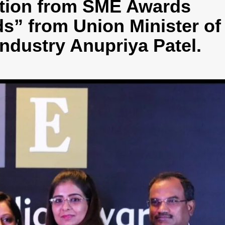
iation from SME Awards
s” from Union Minister of
ndustry Anupriya Patel.