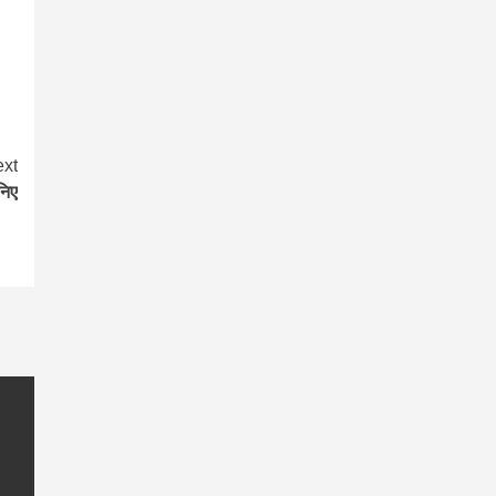
xt
निए