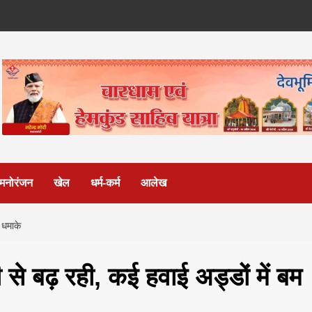
मनोरंजन
खेल
धर्म-कर्म
आलेख
 धमाके
े बढ़ रही, कई हवाई अड्डों में बम