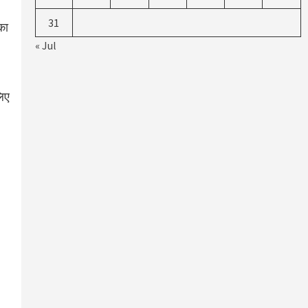
31
का
« Jul
लिए