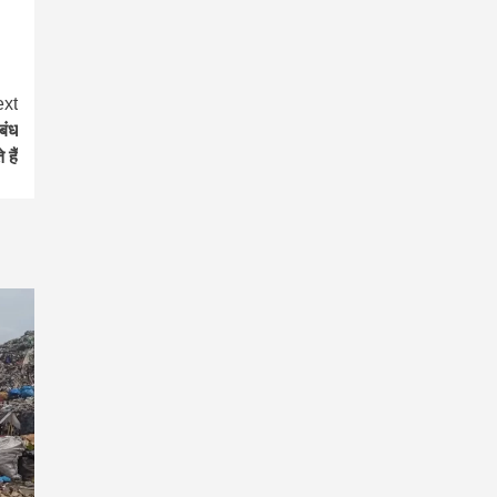
xt
बंध
हैं