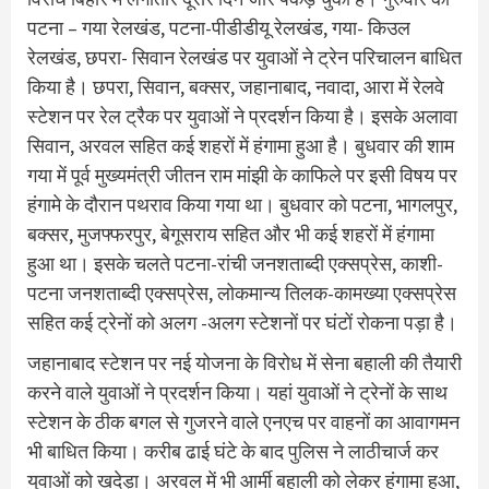
पटना – गया रेलखंड, पटना-पीडीडीयू रेलखंड, गया- किउल
रेलखंड, छपरा- सिवान रेलखंड पर युवाओं ने ट्रेन परिचालन बाधित
किया है। छपरा, सिवान, बक्‍सर, जहानाबाद, नवादा, आरा में रेलवे
स्‍टेशन पर रेल ट्रैक पर युवाओं ने प्रदर्शन किया है। इसके अलावा
सिवान, अरवल सहित कई शहरों में हंगामा हुआ है। बुधवार की शाम
गया में पूर्व मुख्‍यमंत्री जीतन राम मांझी के काफिले पर इसी विषय पर
हंगामे के दौरान पथराव किया गया था। बुधवार को पटना, भागलपुर,
बक्‍सर, मुजफ्फरपुर, बेगूसराय सहित और भी कई शहरों में हंगामा
हुआ था। इसके चलते पटना-रांची जनशताब्‍दी एक्‍सप्रेस, काशी-
पटना जनशताब्‍दी एक्‍सप्रेस, लोकमान्‍य तिलक-कामख्‍या एक्‍सप्रेस
सहित कई ट्रेनों को अलग -अलग स्‍टेशनों पर घंटों रोकना पड़ा है।
जहानाबाद स्‍टेशन पर नई योजना के विरोध में सेना बहाली की तैयारी
करने वाले युवाओं ने प्रदर्शन किया। यहां युवाओं ने ट्रेनों के साथ
स्‍टेशन के ठीक बगल से गुजरने वाले एनएच पर वाहनों का आवागमन
भी बाधित किया। करीब ढाई घंटे के बाद पुल‍िस ने लाठीचार्ज कर
युवाओं को खदेड़ा। अरवल में भी आर्मी बहाली को लेकर हंगामा हुआ,