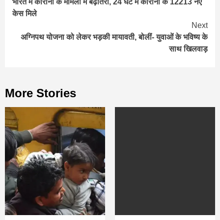
भारत में कोरोना के मामलों में बढ़ोतरी, 24 घंटे में कोरोना के 12213 नए
Reading
केस मिले
Next
अग्निपथ योजना को लेकर भड़की मायावती, बोलीं- युवाओं के भविष्य के
साथ खिलवाड़
More Stories