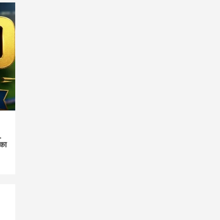
…
 का