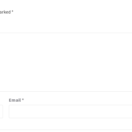
marked
*
Email
*