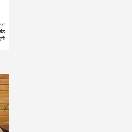
xt
खंड
एगी