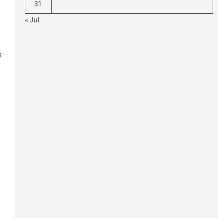
31
« Jul
े