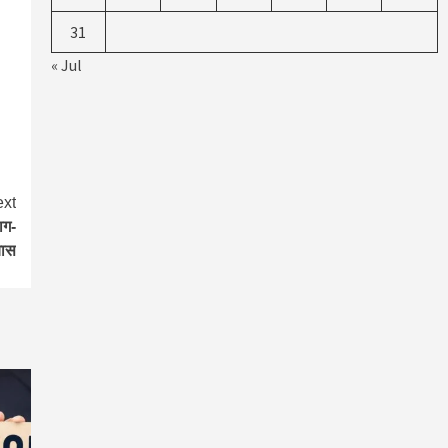
31
« Jul
xt
ाग-
यास