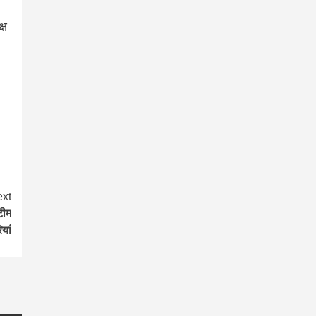
्ष
xt
टीम
यां