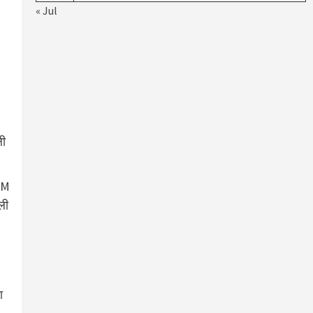
« Jul
ली
MIM
ली
ा