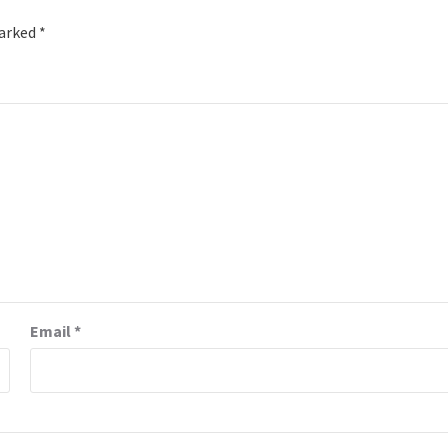
marked
*
Email
*