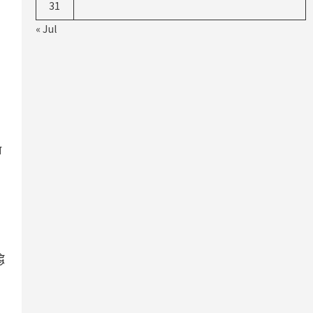
31
« Jul
न
ि