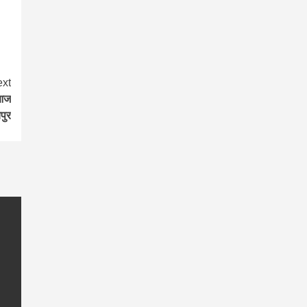
xt
 आज
पुर