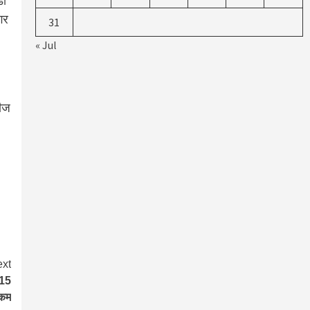
डो
गर
31
« Jul
नीज
xt
 15
 कम