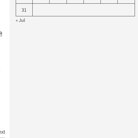
31
« Jul
री
xt