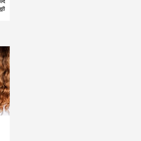
ल्द
ूरी