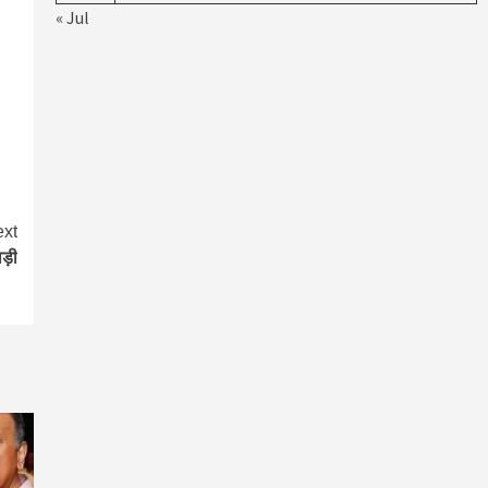
« Jul
xt
ड़ी