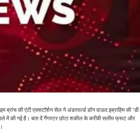
ाइम ब्रांच की एंटी एक्सटॉर्शन सेल ने अंडरवर्ल्ड डॉन दाऊद इब्राहिम की ‘डी
 मामले में की गई है। बता दें गैंगस्टर छोटा शकील के करीबी सलीम फ्रूट और
ै।