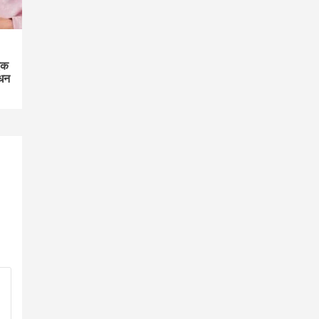
एक
िधन