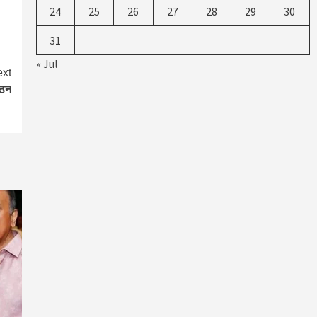
24
25
26
27
28
29
30
31
« Jul
xt
गठन