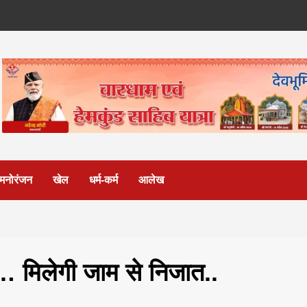
मनोरंजन
खेल
धर्म-कर्म
आलेख
… मिलेगी जाम से निजात..