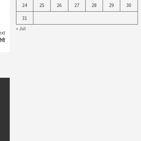
24
25
26
27
28
29
30
31
« Jul
xt
ीपी