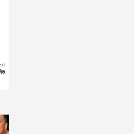
ण
xt
देश