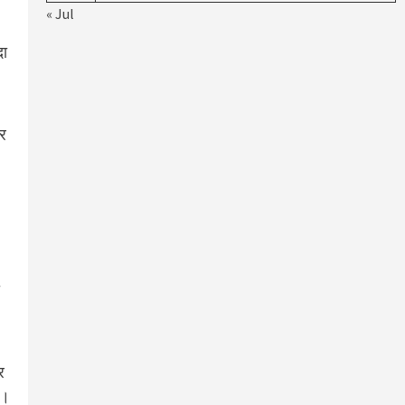
« Jul
दा
्र
र
ी।