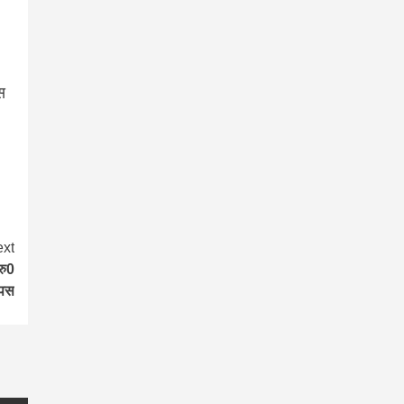
स
xt
रु0
ापस