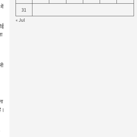
ें
31
« Jul
ोई
जा
ली
ना
है।