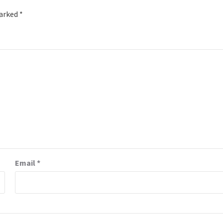
marked
*
Email
*