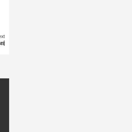
xt
धाई