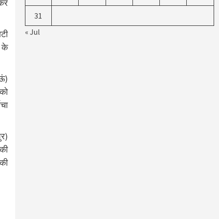
 कर
31
« Jul
ाटी
 के
ऊं)
 को
ोचा
ुर)
नकी
 की