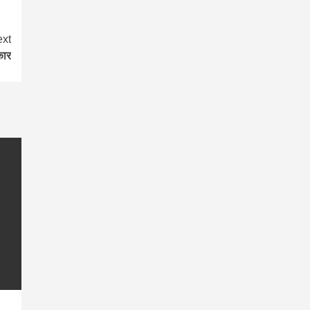
xt
कार