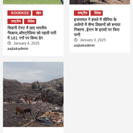
ROORKEE
खेल
राष्ट्रीय
विदेश
इजरायल ने हमले में सीरिया के
राष्ट्रीय
विदेश
अलेप्पो में सैन्य ठिकानों को बनाया
सिडनी टेस्ट में छाए भारतीय
निशाना ,ईरान के इरादों पर फिरा
गेंदबाज,ऑस्ट्रेलिया को पहली पारी
पानी
में 181 रनों पर किया ढेर
January 3, 2025
January 4, 2025
aajtakadmin
aajtakadmin