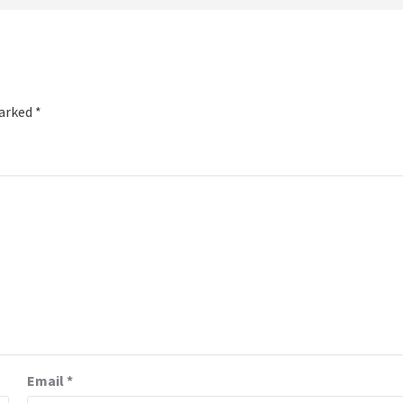
marked
*
Email
*