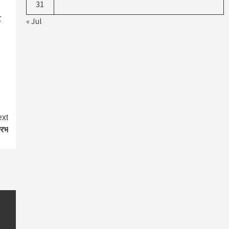
31
ट
« Jul
xt
ौरभ