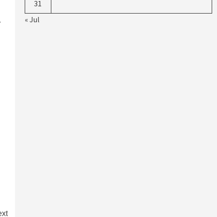
31
« Jul
ो
xt