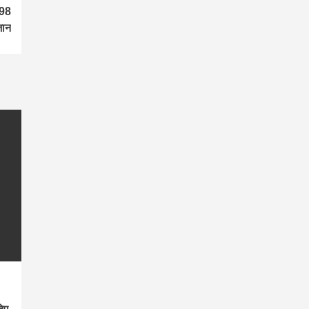
 98
जान