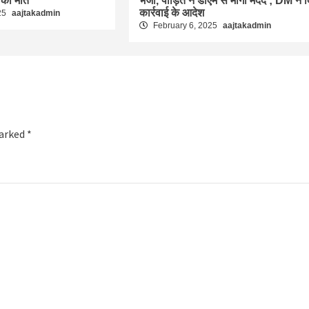
 की मौत
भेजा, पीड़ित ने डीएम से मांगी मदद ; DM ने 
कार्रवाई के आदेश
25
aajtakadmin
February 6, 2025
aajtakadmin
marked
*