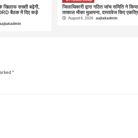
UTTRAKHAND
स के खिलाफ सख्ती बढ़ेगी,
जिलाधिकारी द्वारा गठित जांच समिति ने किया
RD बैठक में दिए कड़े
तत्काल मौका मुआयना, दस्तावेज किए एकत्र
August 6, 2026
aajtakadmin
aajtakadmin
marked
*