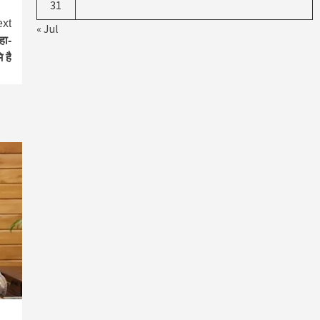
31
xt
« Jul
कहा-
 है