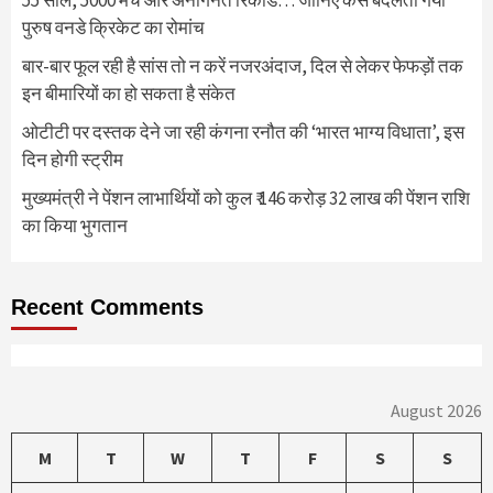
55 साल, 5000 मैच और अनगिनत रिकॉर्ड… जानिए कैसे बदलता गया
पुरुष वनडे क्रिकेट का रोमांच
बार-बार फूल रही है सांस तो न करें नजरअंदाज, दिल से लेकर फेफड़ों तक
इन बीमारियों का हो सकता है संकेत
ओटीटी पर दस्तक देने जा रही कंगना रनौत की ‘भारत भाग्य विधाता’, इस
दिन होगी स्ट्रीम
मुख्यमंत्री ने पेंशन लाभार्थियों को कुल ₹ 146 करोड़ 32 लाख की पेंशन राशि
का किया भुगतान
Recent Comments
August 2026
M
T
W
T
F
S
S