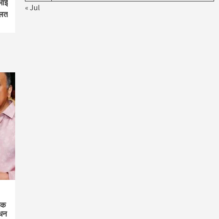
भाई
« Jul
गलत
एक
िधन