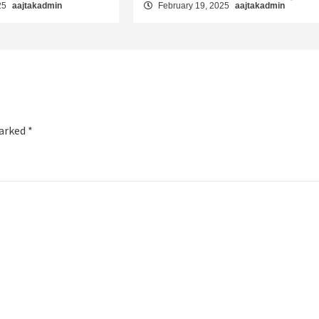
25
aajtakadmin
February 19, 2025
aajtakadmin
marked
*